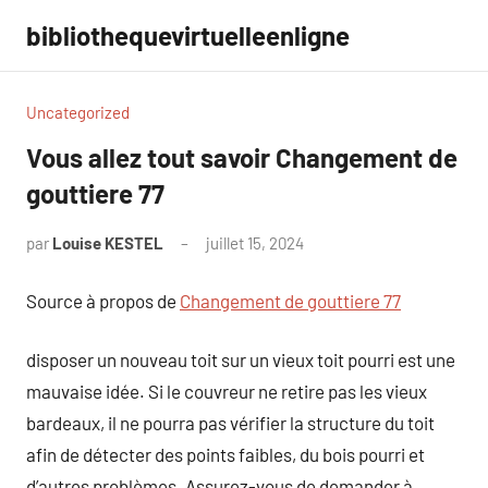
Aller
bibliothequevirtuelleenligne
au
contenu
Uncategorized
Vous allez tout savoir Changement de
gouttiere 77
par
Louise KESTEL
juillet 15, 2024
Aucun
commentaire
Source à propos de
Changement de gouttiere 77
disposer un nouveau toit sur un vieux toit pourri est une
mauvaise idée. Si le couvreur ne retire pas les vieux
bardeaux, il ne pourra pas vérifier la structure du toit
afin de détecter des points faibles, du bois pourri et
d’autres problèmes. Assurez-vous de demander à