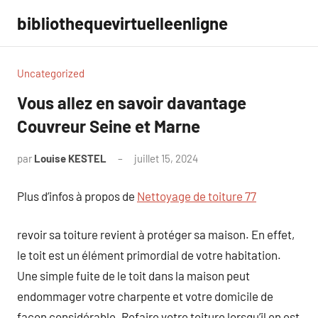
Aller
bibliothequevirtuelleenligne
au
contenu
Uncategorized
Vous allez en savoir davantage
Couvreur Seine et Marne
par
Louise KESTEL
juillet 15, 2024
Aucun
commentaire
Plus d’infos à propos de
Nettoyage de toiture 77
revoir sa toiture revient à protéger sa maison. En effet,
le toit est un élément primordial de votre habitation.
Une simple fuite de le toit dans la maison peut
endommager votre charpente et votre domicile de
façon considérable. Refaire votre toiture lorsqu’il en est