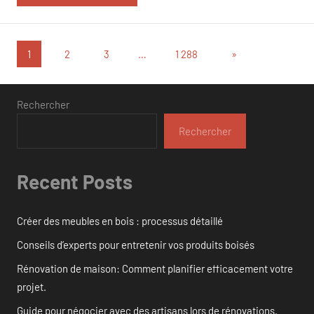
Pagination
Articles
1
2
3
…
1 288
»
suivants
des
publications
Rechercher
Rechercher
Recent Posts
Créer des meubles en bois : processus détaillé
Conseils d’experts pour entretenir vos produits boisés
Rénovation de maison: Comment planifier efficacement votre
projet.
Guide pour négocier avec des artisans lors de rénovations.