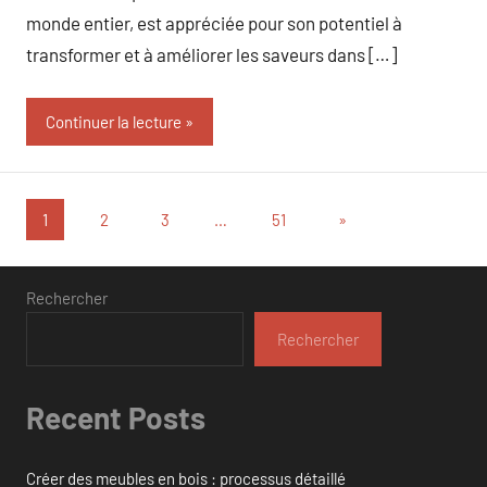
monde entier, est appréciée pour son potentiel à
transformer et à améliorer les saveurs dans […]
Continuer la lecture
Pagination
Articles
1
2
3
…
51
»
suivants
des
publications
Rechercher
Rechercher
Recent Posts
Créer des meubles en bois : processus détaillé