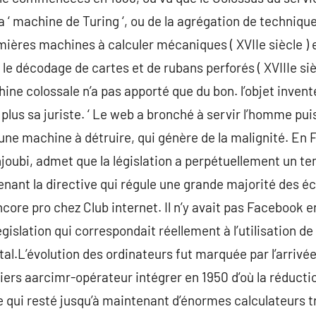
‘ machine de Turing ‘, ou de la agrégation de techniqu
mières machines à calculer mécaniques ( XVIIe siècle )
le décodage de cartes et de rubans perforés ( XVIIIe siè
ine colossale n’a pas apporté que du bon. l’objet invent
lus sa juriste. ‘ Le web a bronché à servir l’homme puisqu
i une machine à détruire, qui génère de la malignité. En 
oubi, admet que la législation a perpétuellement un te
tenant la directive qui régule une grande majorité des é
ncore pro chez Club internet. Il n’y avait pas Facebook 
gislation qui correspondait réellement à l’utilisation de 
l.L’évolution des ordinateurs fut marquée par l’arrivé
ers aarcimr-opérateur intégrer en 1950 d’où la réducti
 qui resté jusqu’à maintenant d’énormes calculateurs t