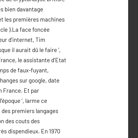
es bien davantage
 et les premières machines
cle ).La face foncée
eur d’internet, Tim
e il aurait dû le faire ‘,
France, le assistante d’Etat
mps de faux-fuyant,
changes sur google, date
en France. Et par
l’époque ‘, larme ce
e des premiers langages
on des couts des
rès dispendieux. En 1970