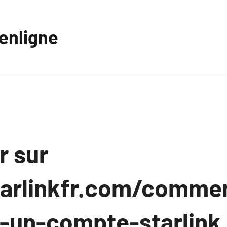
eenligne
r sur
tarlinkfr.com/comme
r-un-compte-starlink