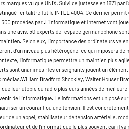
ers marques vu que UNIX. Suivi de justesse en 1971 par l
stingué 1er talitre fut le INTEL 4004. Ce dernier permi
2 600 procédés par .L’informatique et Internet vont jouer
ns une avis, 50 experts de l’espace germanophone sont i
maintien. Selon eux, l’importance des ordinateurs va 
seront d’un niveau plus hétérogène, ce qui imposera de 
ontexte, l’informatique permettra un maintien plus agil
rts sont unanimes : les enseignants jouent un élément
urs médias.William Bradford Shockley, Walter Houser Br
que leur utopie du radio plusieurs années de meilleure h
venir de l’informatique. Le informations est un posé su
 maîtriser un courant ou une tension. Il est concrètemen
eur de un appel, stabilisateur de tension artérielle, mod
l’ordinateur et de l’informatique le plus souvent car il v