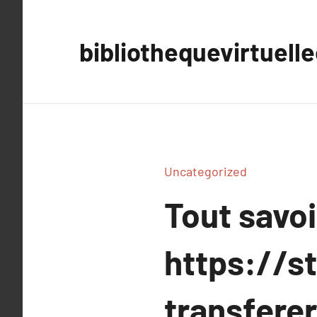
Aller
au
bibliothequevirtuell
contenu
Uncategorized
Tout savoi
https://s
transfere