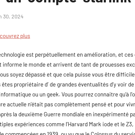
in 30, 2024
Aucun
commentaire
couvrez plus
echnologie est perpétuellement en amélioration, et ces
 informe le monde et arrivent de tant de prouesses exc
us soyez dépassé et que cela puisse vous être difficil
s êtes propriétaire d’ de grandes éventualités d’y voir de
informatique ou un geek. Vous pourrez connaitre qu’à l’or
ure actuelle n’était pas complètement pensé et pour vivr
après la deuxième Guerre mondiale en inexpérimenté par
ltiples expériences comme l’Harvard Mark iode et le Z3
e commencées en 1939, ou vu que le Colossus du service