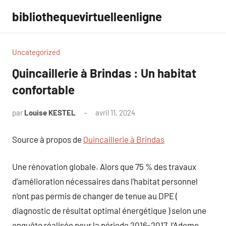
Aller
bibliothequevirtuelleenligne
au
contenu
Uncategorized
Quincaillerie à Brindas : Un habitat
confortable
par
Louise KESTEL
avril 11, 2024
Aucun
commentaire
Source à propos de
Quincaillerie à Brindas
Une rénovation globale. Alors que 75 % des travaux
d’amélioration nécessaires dans l’habitat personnel
n’ont pas permis de changer de tenue au DPE (
diagnostic de résultat optimal énergétique ) selon une
enquête réalisée pour la période 2016-2017, l’Ademe