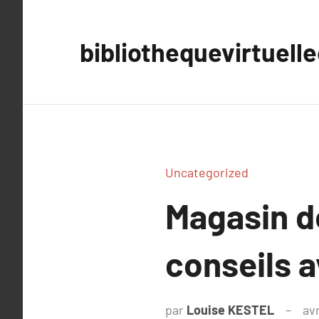
Aller
au
bibliothequevirtuell
contenu
Uncategorized
Magasin de
conseils a
par
Louise KESTEL
avr