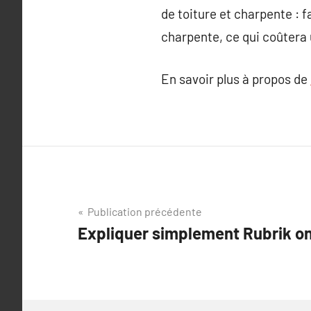
de toiture et charpente : f
charpente, ce qui coûtera
En savoir plus à propos de
Navigation
Publication précédente
Expliquer simplement Rubrik onl
de
l’article