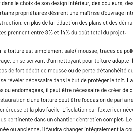
er dans le choix de son design intérieur, des couleurs, d
rtains propriétaires désirent une maîtrise d’ouvrage inté
struction, en plus de la rédaction des plans et des dém
ctes prennent entre 8% et 14% du coût total du projet.
 la toiture est simplement sale ( mousse, traces de pollut
yage, en se servant d’un nettoyant pour toiture adapté
 cas de fort dépôt de mousse ou de perte d’étanchéité d
se révéler nécessaire dans le but de protéger le toit. La 
es ou endomagées, il peut être nécessaire de créer de p
restauration d’une toiture peut être l’occasion de parfaire
 onéreuse et la plus facile. L’isolation par l’extérieur néc
lus pertinente dans un chantier d’entretien complet. L
bîmée ou ancienne, il faudra changer intégralement la 