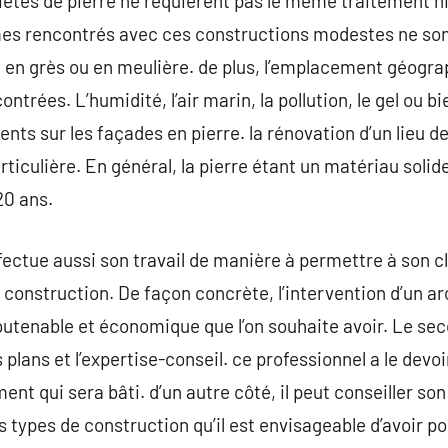
riétés de pierre ne requièrent pas le même traitement 
s rencontrés avec ces constructions modestes ne sont
t, en grès ou en meulière. de plus, l’emplacement géogra
ntrées. L’humidité, l’air marin, la pollution, le gel ou b
rents sur les façades en pierre. la rénovation d’un lieu d
ticulière. En général, la pierre étant un matériau solide
20 ans.
effectue aussi son travail de manière à permettre à son cl
 construction. De façon concrète, l’intervention d’un 
s soutenable et économique que l’on souhaite avoir. Le s
 plans et l’expertise-conseil. ce professionnel a le devoi
ent qui sera bâti. d’un autre côté, il peut conseiller son
 types de construction qu’il est envisageable d’avoir pou