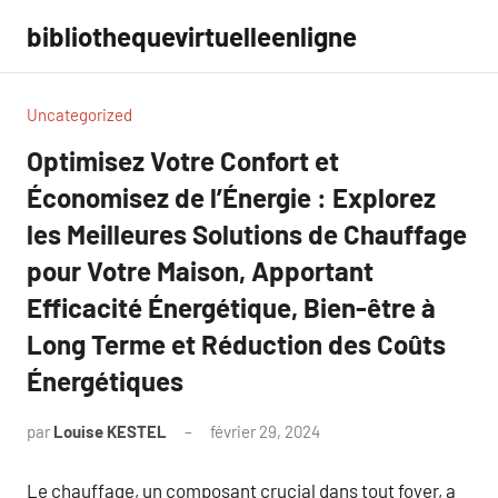
Aller
bibliothequevirtuelleenligne
au
contenu
Uncategorized
Optimisez Votre Confort et
Économisez de l’Énergie : Explorez
les Meilleures Solutions de Chauffage
pour Votre Maison, Apportant
Efficacité Énergétique, Bien-être à
Long Terme et Réduction des Coûts
Énergétiques
par
Louise KESTEL
février 29, 2024
Aucun
commentaire
Le chauffage, un composant crucial dans tout foyer, a