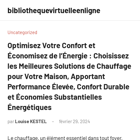
Aller
bibliothequevirtuelleenligne
au
contenu
Uncategorized
Optimisez Votre Confort et
Économisez de l’Énergie : Choisissez
les Meilleures Solutions de Chauffage
pour Votre Maison, Apportant
Performance Élevée, Confort Durable
et Économies Substantielles
Énergétiques
par
Louise KESTEL
février 29, 2024
Aucun
commentaire
Le chauffage, un élément essentiel dans tout foyer,