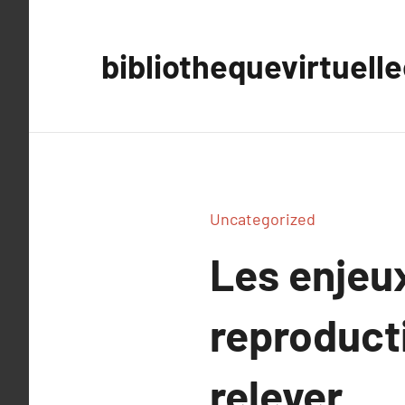
Aller
au
bibliothequevirtuell
contenu
Uncategorized
Les enjeu
reproducti
relever.