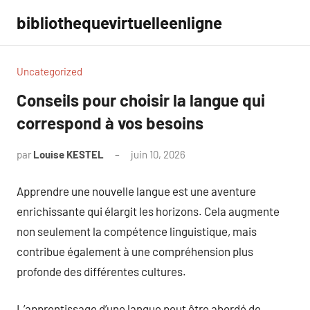
Aller
bibliothequevirtuelleenligne
au
contenu
Uncategorized
Conseils pour choisir la langue qui
correspond à vos besoins
par
Louise KESTEL
juin 10, 2026
Aucun
commentaire
Apprendre une nouvelle langue est une aventure
enrichissante qui élargit les horizons. Cela augmente
non seulement la compétence linguistique, mais
contribue également à une compréhension plus
profonde des différentes cultures.
L’apprentissage d’une langue peut être abordé de