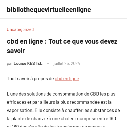
Aller
bibliothequevirtuelleenligne
au
contenu
Uncategorized
cbd en ligne : Tout ce que vous devez
savoir
par
Louise KESTEL
juillet 25, 2024
Aucun
commentaire
Tout savoir à propos de
cbd en ligne
L’une des solutions de consommation de CBD les plus
efficaces et par ailleurs la plus recommandée est la
vaporisation. Elle consiste à chauffer les substances de
la plante de chanvre à une chaleur comprise entre 160
et 180 degrés afin de les transformer en vapeur à