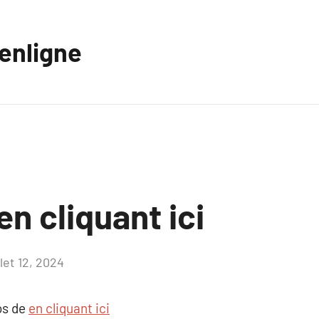
eenligne
n cliquant ici
llet 12, 2024
Aucun
commentaire
os de
en cliquant ici