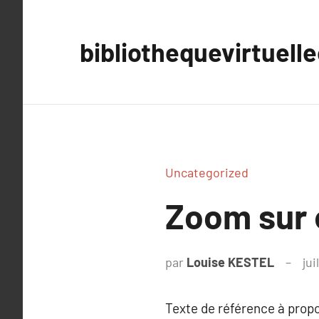
Aller
au
bibliothequevirtuell
contenu
Uncategorized
Zoom sur e
par
Louise KESTEL
jui
Texte de référence à prop