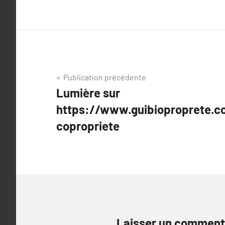
Navigation
Publication précédente
Lumière sur
de
https://www.guibioproprete.c
l’article
copropriete
Laisser un comment