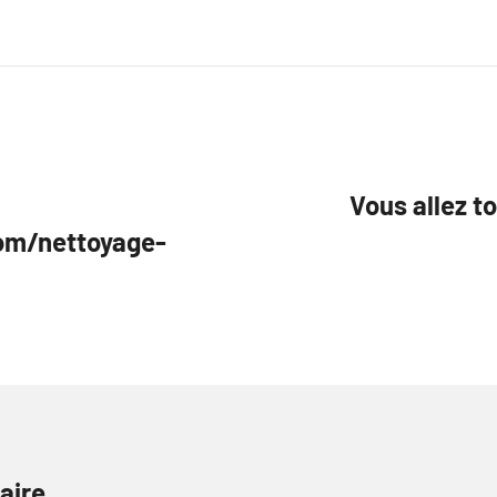
Vous allez t
om/nettoyage-
aire