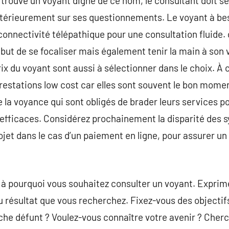
trouvé un voyant digne de ce nom, le consultant doit se v
ntérieurement sur ses questionnements. Le voyant à bes
connectivité télépathique pour une consultation fluide. 
e but de se focaliser mais également tenir la main à son 
ix du voyant sont aussi à sélectionner dans le choix. À ce
estations low cost car elles sont souvent le bon momen
e la voyance qui sont obligés de brader leurs services pou
 efficaces. Considérez prochainement la disparité des
rojet dans le cas d’un paiement en ligne, pour assurer u
 à pourquoi vous souhaitez consulter un voyant. Exprim
u résultat que vous recherchez. Fixez-vous des objectifs
e défunt ? Voulez-vous connaître votre avenir ? Cher