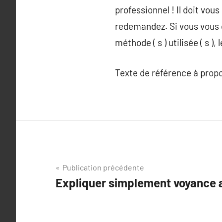
professionnel ! Il doit vou
redemandez. Si vous vous c
méthode ( s ) utilisée ( s ), 
Texte de référence à prop
Navigation
Publication précédente
Expliquer simplement voyance 
de
l’article