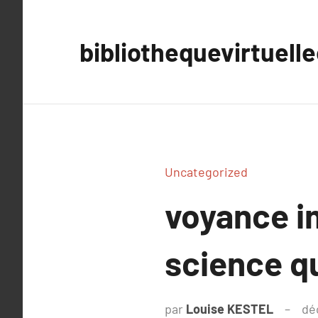
Aller
au
bibliothequevirtuell
contenu
Uncategorized
voyance i
science qu
par
Louise KESTEL
dé