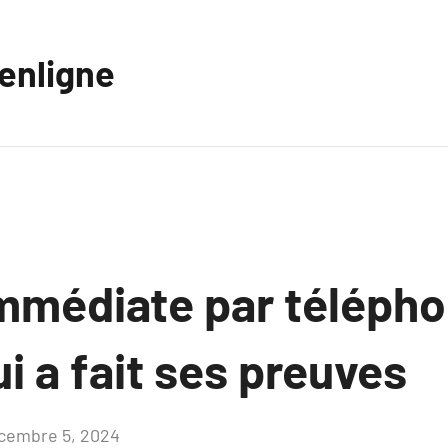
eenligne
mmédiate par télépho
i a fait ses preuves
cembre 5, 2024
Aucun