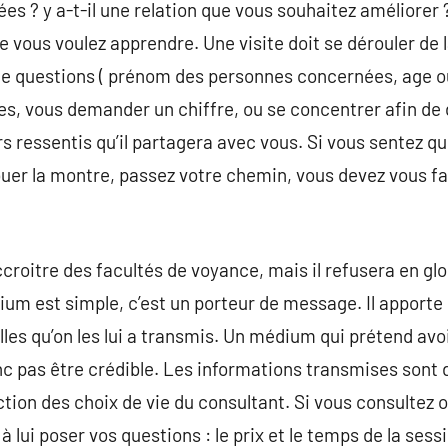
s ? y a-t-il une relation que vous souhaitez améliorer ? 
 vous voulez apprendre. Une visite doit se dérouler de l
 questions ( prénom des personnes concernées, age ou 
es, vous demander un chiffre, ou se concentrer afin de d’
rs ressentis qu’il partagera avec vous. Si vous sentez q
er la montre, passez votre chemin, vous devez vous fai
roitre des facultés de voyance, mais il refusera en glob
um est simple, c’est un porteur de message. Il apporte
lles qu’on les lui a transmis. Un médium qui prétend av
nc pas être crédible. Les informations transmises sont 
ion des choix de vie du consultant. Si vous consultez 
lui poser vos questions : le prix et le temps de la sess