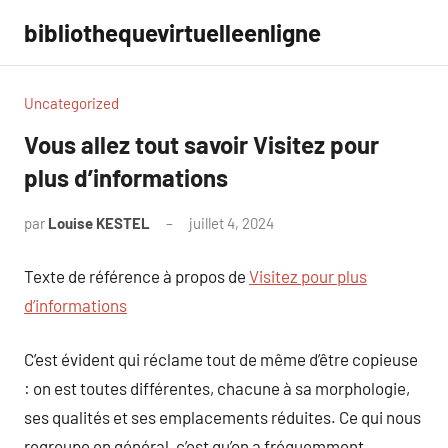
Aller
bibliothequevirtuelleenligne
au
contenu
Uncategorized
Vous allez tout savoir Visitez pour
plus d’informations
par
Louise KESTEL
juillet 4, 2024
Aucun
commentaire
Texte de référence à propos de
Visitez pour plus
d’informations
C’est évident qui réclame tout de même d’être copieuse
: on est toutes différentes, chacune à sa morphologie,
ses qualités et ses emplacements réduites. Ce qui nous
regroupe en général, c’est qu’on a fréquemment