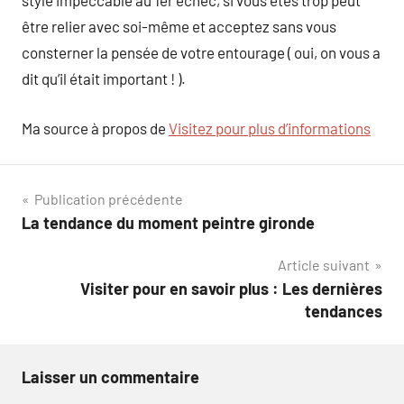
style impeccable au 1er échec, si vous êtes trop peut
être relier avec soi-même et acceptez sans vous
consterner la pensée de votre entourage ( oui, on vous a
dit qu’il était important ! ).
Ma source à propos de
Visitez pour plus d’informations
Navigation
Publication précédente
La tendance du moment peintre gironde
de
Article suivant
l’article
Visiter pour en savoir plus : Les dernières
tendances
Laisser un commentaire