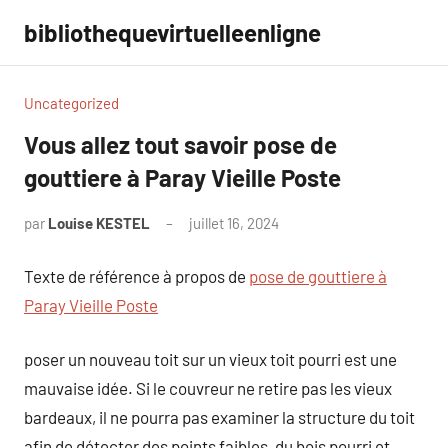
Aller
bibliothequevirtuelleenligne
au
contenu
Uncategorized
Vous allez tout savoir pose de
gouttiere à Paray Vieille Poste
par
Louise KESTEL
juillet 16, 2024
Aucun
commentaire
Texte de référence à propos de
pose de gouttiere à
Paray Vieille Poste
poser un nouveau toit sur un vieux toit pourri est une
mauvaise idée. Si le couvreur ne retire pas les vieux
bardeaux, il ne pourra pas examiner la structure du toit
afin de détecter des points faibles, du bois pourri et