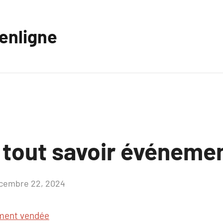
eenligne
z tout savoir événeme
cembre 22, 2024
Aucun
commentaire
ment vendée