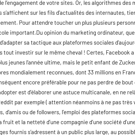
e l’engagement de votre sites. Or, les algorithmes des m
 s’affichent sur les fils d’actualités des internautes, 
ement. Pour attendre toucher un plus plusieurs person
le important.Du opinion du marketing ordinateur, quell
 d’adapter sa tactique aux plateformes sociales d’aujourd’
 tout investir sur le même cheval ! Certes, Facebook 
lus jeunes l’année ultime, mais le petit enfant de Zuc
res mondialement reconnues, dont 33 millions en France
séquent encore préférable pour ne pas perdre de bout d
adopter est d’élaborer une astuce multicanale, en ne re
ddit par exemple ( attention néanmoins à ne pas très v
s, d’amis ou de followers, l’emploi des plateformes soci
a fruit et la netteté d’une compagnie d’une société d’un
s fournis s’adressent à un public plus large, au possib