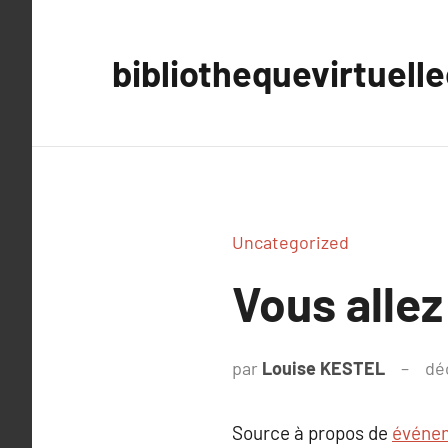
Aller
au
bibliothequevirtuell
contenu
Uncategorized
Vous alle
par
Louise KESTEL
dé
Source à propos de
événe