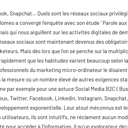
ok, Snapchat… Quels sont les réseaux sociaux privilégi
iplomeo a convergé l’enquête avec son étude ‘ Parole aux
 mais qui nous aiguillent sur les activités digitales de d
réseaux sociaux sont maintenant devenus des obligatoire
teurs. Mais dès lors que l’on se penche sur la multiplic
rapidement que les habitudes varient beaucoup selon la
professionnels du marketing micro-ordinateur le disaient 
 la mesure où un nombre élevé de autres exigences stat
e par exemple pour une astuce Social Media B2C ( Bus
eux, Twitter, Facebook, Linkedin, Instagram, Snapchat
eloppement exponentielle. Leur atout méconnus est leur
s utilisateurs, ils sont intuitifs, ne réclament aucun mod
é pour accéder à l’information. Il qu’un explorateur déc