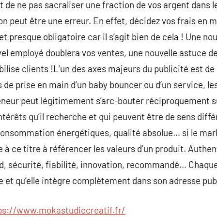
ait de ne pas sacraliser une fraction de vos argent dans
 peut être une erreur. En effet, décidez vos frais en m
t presque obligatoire car il s’agit bien de cela ! Une n
uvel employé doublera vos ventes, une nouvelle astuce
ise clients !L’un des axes majeurs du publicité est de 
ts de prise en main d’un baby bouncer ou d’un service, les
eneur peut légitimement s’arc-bouter réciproquement 
térêts qu’il recherche et qui peuvent être de sens différ
le consommation énergétiques, qualité absolue… si le ma
te à ce titre à référencer les valeurs d’un produit. Authen
id, sécurité, fiabilité, innovation, recommandé… Cha
re et qu’elle intègre complètement dans son adresse publ
ps://www.mokastudiocreatif.fr/