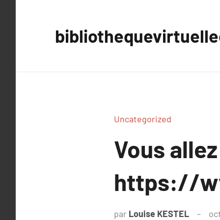
Aller
au
bibliothequevirtuell
contenu
Uncategorized
Vous allez
https://w
par
Louise KESTEL
oc