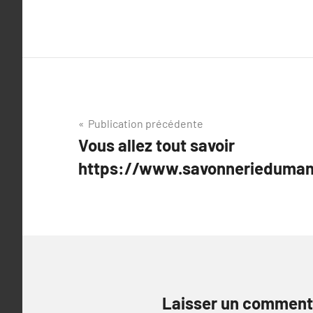
Navigation
Publication précédente
Vous allez tout savoir
de
https://www.savonneriedumano
l’article
Laisser un comment