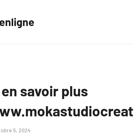
eenligne
 en savoir plus
ww.mokastudiocreati
tobre 5, 2024
Aucun