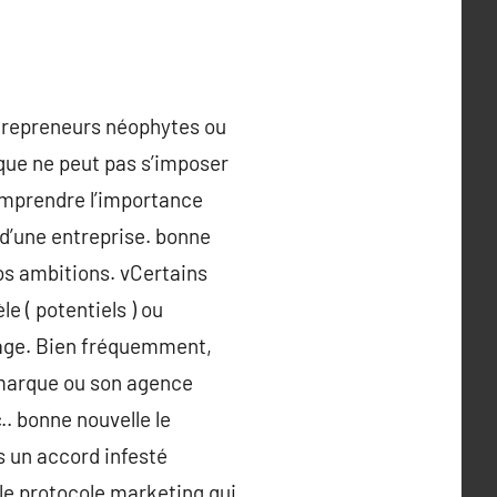
entrepreneurs néophytes ou
rque ne peut pas s’imposer
comprendre l’importance
 d’une entreprise. bonne
os ambitions. vCertains
e ( potentiels ) ou
ntage. Bien fréquemment,
 marque ou son agence
.. bonne nouvelle le
s un accord infesté
le protocole marketing qui