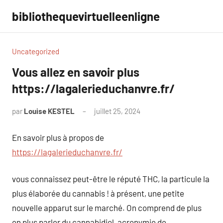
Aller
bibliothequevirtuelleenligne
au
contenu
Uncategorized
Vous allez en savoir plus
https://lagalerieduchanvre.fr/
par
Louise KESTEL
juillet 25, 2024
Aucun
commentaire
En savoir plus à propos de
https://lagalerieduchanvre.fr/
vous connaissez peut-être le réputé THC, la particule la
plus élaborée du cannabis ! à présent, une petite
nouvelle apparut sur le marché. On comprend de plus
en plus parler du cannabidiol, acronymie de