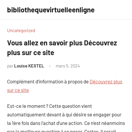
Aller
bibliothequevirtuelleenligne
au
contenu
Uncategorized
Vous allez en savoir plus Découvrez
plus sur ce site
par
Louise KESTEL
mars 5, 2024
Aucun
commentaire
Complément d’information à propos de
Découvrez plus
sur ce site
Est-ce le moment ? Cette question vient
automatiquement devant à qui désire se engager pour
la 1ère fois dans l’achat d’une action. Ce n’est néanmoins
pas la meilleure question à se poser. Certes, il serait