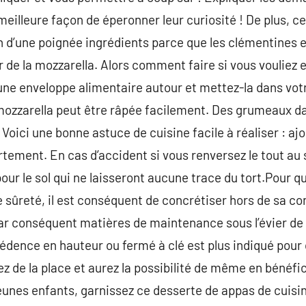
meilleure façon de éperonner leur curiosité ! De plus, c
 d’une poignée ingrédients parce que les clémentines et 
er de la mozzarella. Alors comment faire si vous vouliez 
ne enveloppe alimentaire autour et mettez-la dans vot
 mozzarella peut être râpée facilement. Des grumeaux d
. Voici une bonne astuce de cuisine facile à réaliser : a
rtement. En cas d’accident si vous renversez le tout au so
ur le sol qui ne laisseront aucune trace du tort.Pour q
e sûreté, il est conséquent de concrétiser hors de sa co
 par conséquent matières de maintenance sous l’évier de l
rédence en hauteur ou fermé à clé est plus indiqué pour
 de la place et aurez la possibilité de même en bénéfic
jeunes enfants, garnissez ce desserte de appas de cuisine