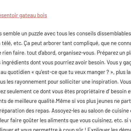
commentaire
ésentoir gateau bois
semble un puzzle avec tous les conseils dissemblables q
a télé, etc. Ça peut arborer tant compliqué, que ne conn
 rien faire. tout d’abord, organisez-vous. Préparez un p
s ingrédients dont vous pourriez avoir besoin. Vous y ga
 au quotidien « qu’est-ce que tu veux manger ? », plus la 
us les rayonnement pour solliciter une inspiration. Vo
ez seulement ce dont vous êtes propriétaire d’ besoin e
ts de meilleure qualité.Même si vos plus jeunes ne part
a préparation des repas. Assoyez-les au saloon de cuisin
 leur faire goûter les aliments que vous cuisinez, etc. s
mpliquer et vous permettre à coup sûr ! Expliquer les dé