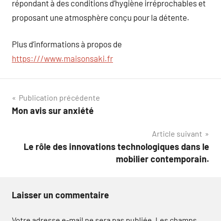
répondant à des conditions d’hygiène irréprochables et
proposant une atmosphère conçu pour la détente.
Plus d’informations à propos de
https:///www.maisonsaki.fr
Navigation
Publication précédente
Mon avis sur anxiété
de
Article suivant
l’article
Le rôle des innovations technologiques dans le
mobilier contemporain.
Laisser un commentaire
Votre adresse e-mail ne sera pas publiée.
Les champs