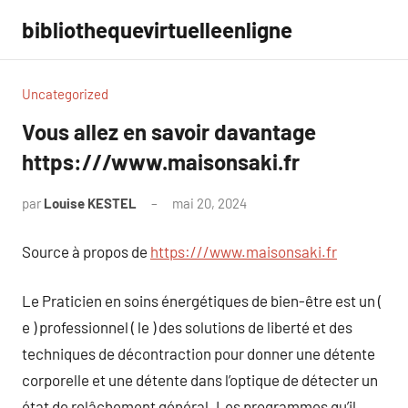
Aller
bibliothequevirtuelleenligne
au
contenu
Uncategorized
Vous allez en savoir davantage
https:///www.maisonsaki.fr
par
Louise KESTEL
mai 20, 2024
Aucun
commentaire
Source à propos de
https:///www.maisonsaki.fr
Le Praticien en soins énergétiques de bien-être est un (
e ) professionnel ( le ) des solutions de liberté et des
techniques de décontraction pour donner une détente
corporelle et une détente dans l’optique de détecter un
état de relâchement général. Les programmes qu’il