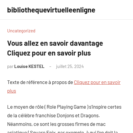
Aller
bibliothequevirtuelleenligne
au
contenu
Uncategorized
Vous allez en savoir davantage
Cliquez pour en savoir plus
par
Louise KESTEL
juillet 25, 2024
Aucun
commentaire
Texte de référence à propos de
Cliquez pour en savoir
plus
Le moyen de rôle ( Role Playing Game ) s’inspire certes
de la célèbre franchise Donjons et Dragons.
Néanmoins, ce sont les grosses firmes de mac
asiatique ( Square Enix, par exemple, à qui l’on doit la