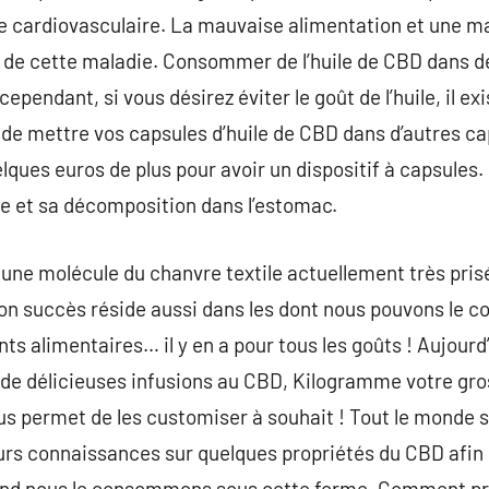
ie cardiovasculaire. La mauvaise alimentation et une m
ne de cette maladie. Consommer de l’huile de CBD dans d
cependant, si vous désirez éviter le goût de l’huile, il e
it de mettre vos capsules d’huile de CBD dans d’autres ca
ques euros de plus pour avoir un dispositif à capsules.
huile et sa décomposition dans l’estomac.
une molécule du chanvre textile actuellement très pris
Son succès réside aussi dans les dont nous pouvons le 
s alimentaires… il y en a pour tous les goûts ! Aujour
on de délicieuses infusions au CBD, Kilogramme votre gr
s permet de les customiser à souhait ! Tout le monde 
 leurs connaissances sur quelques propriétés du CBD afin
nd nous le consommons sous cette forme. Comment proc