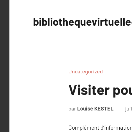
Aller
au
bibliothequevirtuell
contenu
Uncategorized
Visiter po
par
Louise KESTEL
jui
Complément d’information