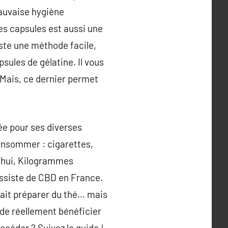
auvaise hygiène
es capsules est aussi une
xiste une méthode facile,
psules de gélatine. Il vous
 Mais, ce dernier permet
ée pour ses diverses
consommer : cigarettes,
d’hui, Kilogrammes
ossiste de CBD en France.
sait préparer du thé… mais
 de réellement bénéficier
éder ? Suivez le guide !