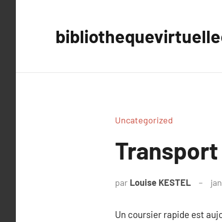
Aller
au
bibliothequevirtuell
contenu
Uncategorized
Transport 
par
Louise KESTEL
jan
Un coursier rapide est aujo