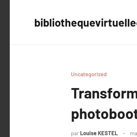
Aller
au
bibliothequevirtuell
contenu
Uncategorized
Transform
photoboot
par
Louise KESTEL
ma