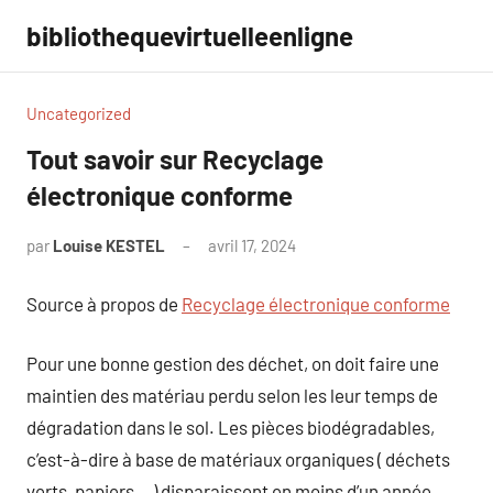
Aller
bibliothequevirtuelleenligne
au
contenu
Uncategorized
Tout savoir sur Recyclage
électronique conforme
par
Louise KESTEL
avril 17, 2024
Aucun
commentaire
Source à propos de
Recyclage électronique conforme
Pour une bonne gestion des déchet, on doit faire une
maintien des matériau perdu selon les leur temps de
dégradation dans le sol. Les pièces biodégradables,
c’est-à-dire à base de matériaux organiques ( déchets
verts, papiers… ) disparaissent en moins d’un année,