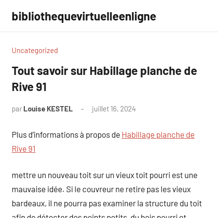
Aller
bibliothequevirtuelleenligne
au
contenu
Uncategorized
Tout savoir sur Habillage planche de
Rive 91
par
Louise KESTEL
juillet 16, 2024
Aucun
commentaire
Plus d’informations à propos de
Habillage planche de
Rive 91
mettre un nouveau toit sur un vieux toit pourri est une
mauvaise idée. Si le couvreur ne retire pas les vieux
bardeaux, il ne pourra pas examiner la structure du toit
afin de détecter des points petits, du bois pourri et