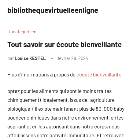
Aller
bibliothequevirtuelleenligne
au
contenu
Uncategorized
Tout savoir sur écoute bienveillante
par
Louise KESTEL
février 28, 2024
Aucun
commentaire
Plus d’informations à propos de
écoute bienveillante
optez pour les aliments qui sont le moins traités
chimiquement ( idéalement, issus de l’agriculture
biologique ). Il existe maintenant plus de 80, 000 baby
bouncer chimiques dans notre environnement, en les
aspirant et en les autorisant dans notre corps, nous
affaiblissons notre activité immunitaire. Et retrouvez