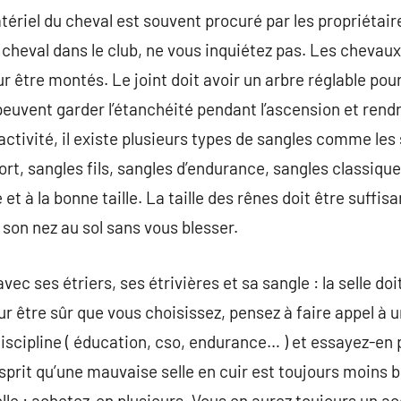
tériel du cheval est souvent procuré par les propriétair
heval dans le club, ne vous inquiétez pas. Les chevau
 être montés. Le joint doit avoir un arbre réglable pou
peuvent garder l’étanchéité pendant l’ascension et rend
tivité, il existe plusieurs types de sangles comme les 
ort, sangles fils, sangles d’endurance, sangles classiqu
e et à la bonne taille. La taille des rênes doit être suf
 son nez au sol sans vous blesser.
vec ses étriers, ses étrivières et sa sangle : la selle doi
r être sûr que vous choisissez, pensez à faire appel à u
discipline ( éducation, cso, endurance… ) et essayez-en
esprit qu’une mauvaise selle en cuir est toujours moins b
elle : achetez-en plusieurs. Vous en aurez toujours un ac