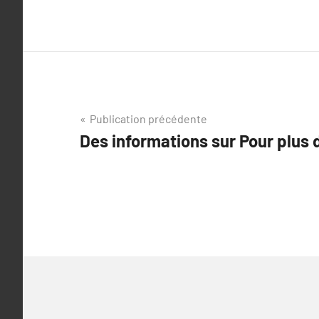
Navigation
Publication précédente
Des informations sur Pour plus d’
de
l’article