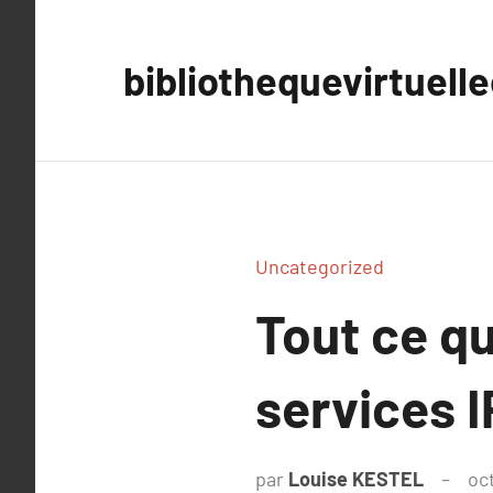
Aller
au
bibliothequevirtuell
contenu
Uncategorized
Tout ce qu
services 
par
Louise KESTEL
oc