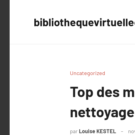
Aller
au
bibliothequevirtuell
contenu
Uncategorized
Top des m
nettoyage
par
Louise KESTEL
no