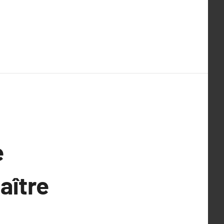
e
aître