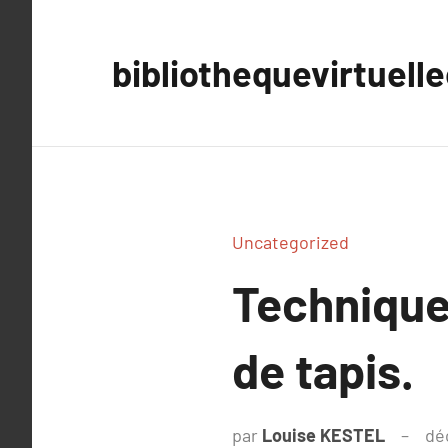
Aller
au
bibliothequevirtuell
contenu
Uncategorized
Technique
de tapis.
par
Louise KESTEL
dé