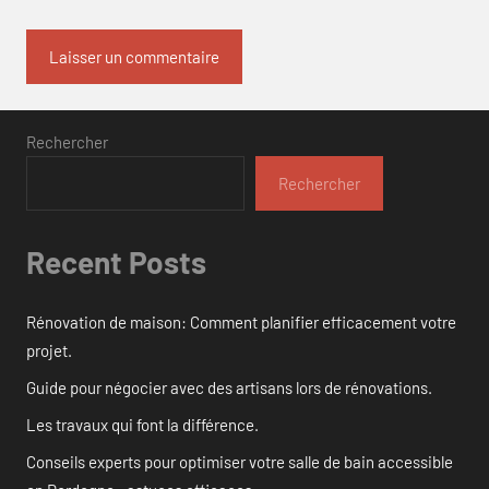
Rechercher
Rechercher
Recent Posts
Rénovation de maison: Comment planifier efficacement votre
projet.
Guide pour négocier avec des artisans lors de rénovations.
Les travaux qui font la différence.
Conseils experts pour optimiser votre salle de bain accessible