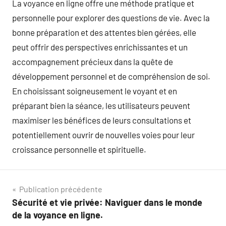
La voyance en ligne offre une méthode pratique et
personnelle pour explorer des questions de vie. Avec la
bonne préparation et des attentes bien gérées, elle
peut offrir des perspectives enrichissantes et un
accompagnement précieux dans la quête de
développement personnel et de compréhension de soi.
En choisissant soigneusement le voyant et en
préparant bien la séance, les utilisateurs peuvent
maximiser les bénéfices de leurs consultations et
potentiellement ouvrir de nouvelles voies pour leur
croissance personnelle et spirituelle.
Navigation
Publication précédente
Sécurité et vie privée: Naviguer dans le monde
de
de la voyance en ligne.