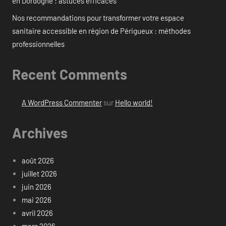
en Dordogne : astuces efficaces
Nos recommandations pour transformer votre espace
sanitaire accessible en région de Périgueux : méthodes
professionnelles
Recent Comments
A WordPress Commenter
sur
Hello world!
Archives
août 2026
juillet 2026
juin 2026
mai 2026
avril 2026