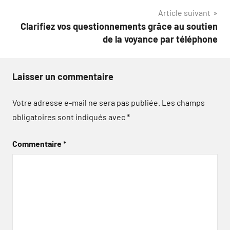
l’article
Article suivant
Clarifiez vos questionnements grâce au soutien
de la voyance par téléphone
Laisser un commentaire
Votre adresse e-mail ne sera pas publiée.
Les champs
obligatoires sont indiqués avec
*
Commentaire
*