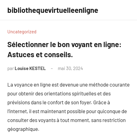
Aller
bibliothequevirtuelleenligne
au
contenu
Uncategorized
Sélectionner le bon voyant en ligne:
Astuces et conseils.
par
Louise KESTEL
mai 30, 2024
Aucun
commentaire
La voyance en ligne est devenue une méthode courante
pour obtenir des orientations spirituelles et des
prévisions dans le confort de son foyer. Grâce à
l’internet, il est maintenant possible pour quiconque de
consulter des voyants à tout moment, sans restriction
géographique.