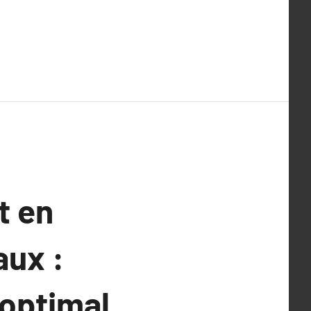
t en
aux :
 optimal