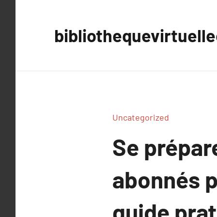
Aller
au
bibliothequevirtuell
contenu
Uncategorized
Se prépar
abonnés p
guide prat