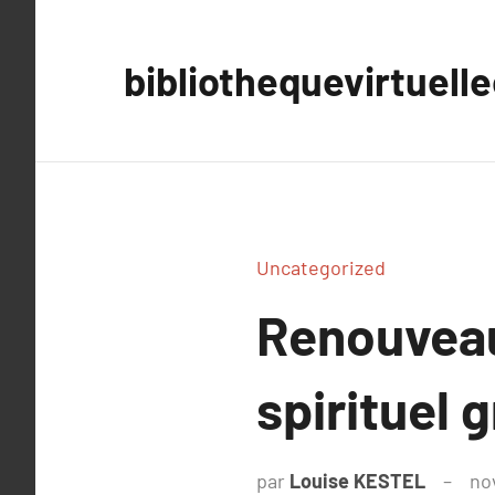
Aller
au
bibliothequevirtuell
contenu
Uncategorized
Renouveau
spirituel 
par
Louise KESTEL
no