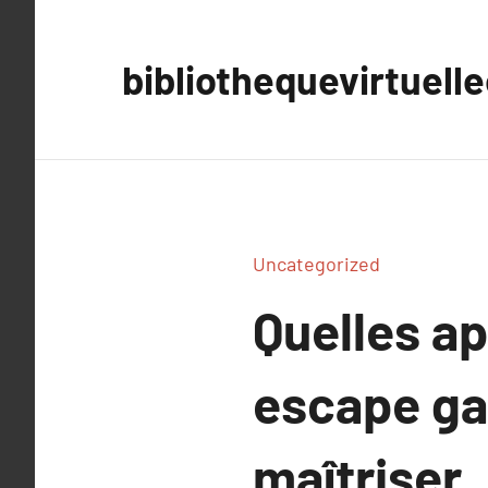
Aller
au
bibliothequevirtuell
contenu
Uncategorized
Quelles ap
escape ga
maîtriser.