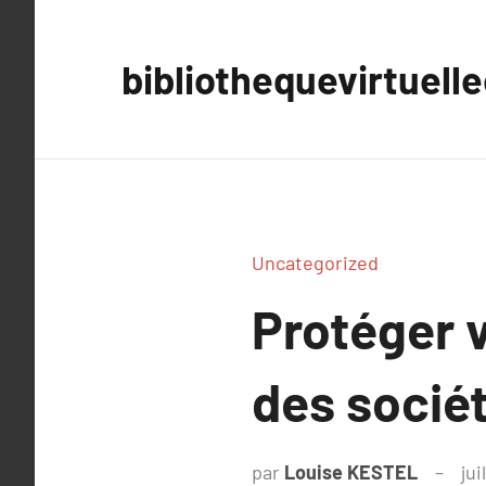
Aller
au
bibliothequevirtuell
contenu
Uncategorized
Protéger v
des sociét
par
Louise KESTEL
jui