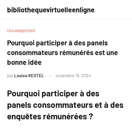
Aller
bibliothequevirtuelleenligne
au
contenu
Uncategorized
Pourquoi participer à des panels
consommateurs rémunérés est une
bonne idée
par
Louise KESTEL
novembre 19, 2024
Aucun
commentaire
Pourquoi participer à des
panels consommateurs et à des
enquêtes rémunérées ?