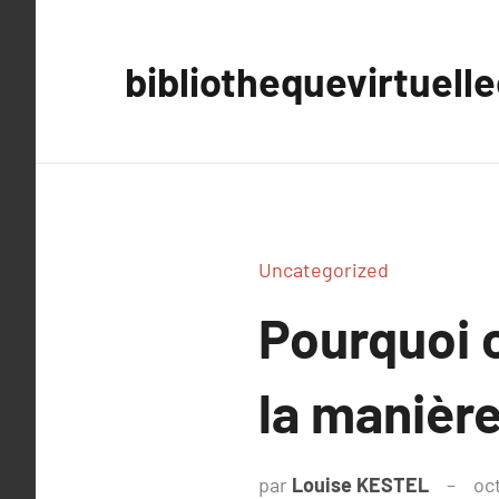
Aller
au
bibliothequevirtuell
contenu
Uncategorized
Pourquoi c
la manière
par
Louise KESTEL
oc