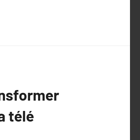
ansformer
a télé