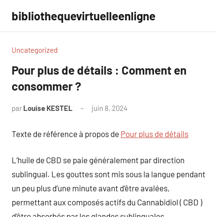
Aller
bibliothequevirtuelleenligne
au
contenu
Uncategorized
Pour plus de détails : Comment en
consommer ?
par
Louise KESTEL
juin 8, 2024
Aucun
commentaire
Texte de référence à propos de
Pour plus de détails
L’huile de CBD se paie généralement par direction
sublingual. Les gouttes sont mis sous la langue pendant
un peu plus d’une minute avant d’être avalées,
permettant aux composés actifs du Cannabidiol ( CBD )
d’être absorbés par les glandes sublinguales