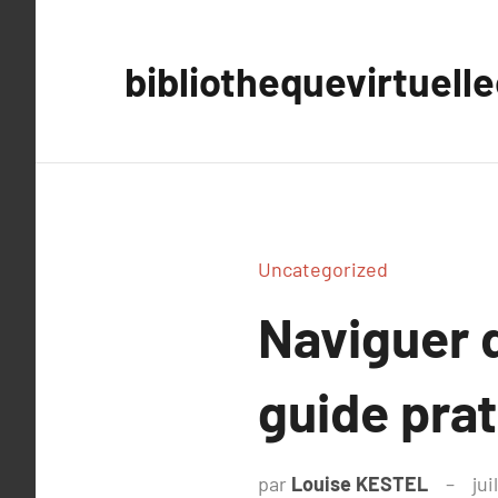
Aller
au
bibliothequevirtuell
contenu
Uncategorized
Naviguer d
guide pra
par
Louise KESTEL
jui