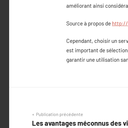
améliorant ainsi considér
Source à propos de
http:/
Cependant, choisir un servi
est important de sélectionn
garantir une utilisation sa
Navigation
Publication précédente
Les avantages méconnus des vit
de