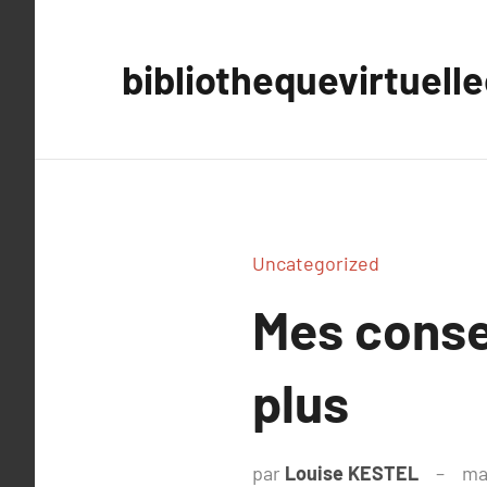
Aller
au
bibliothequevirtuell
contenu
Uncategorized
Mes consei
plus
par
Louise KESTEL
ma