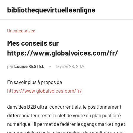
Aller
bibliothequevirtuelleenligne
au
contenu
Uncategorized
Mes conseils sur
https://www.globalvoices.com/fr/
par
Louise KESTEL
février 28, 2024
Aucun
commentaire
En savoir plus à propos de
https://www.globalvoices.com/fr/
dans des B2B ultra-concurrentiels, le positionnement
différenciateur reste la clef de voûte du plan publicité
numérique : il permet de fédérer les gangs marketing et
commerciales sur la mise en valeur des qualités autour