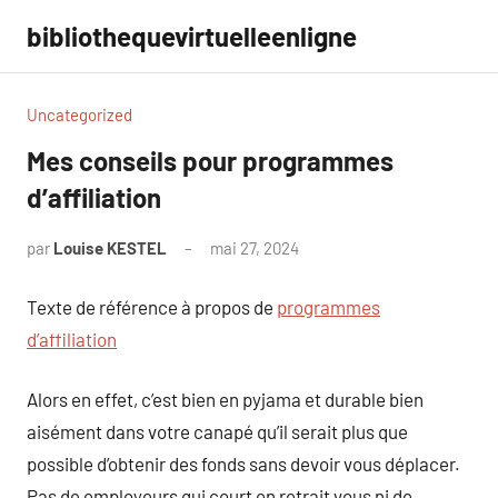
Aller
bibliothequevirtuelleenligne
au
contenu
Uncategorized
Mes conseils pour programmes
d’affiliation
par
Louise KESTEL
mai 27, 2024
Aucun
commentaire
Texte de référence à propos de
programmes
d’affiliation
Alors en effet, c’est bien en pyjama et durable bien
aisément dans votre canapé qu’il serait plus que
possible d’obtenir des fonds sans devoir vous déplacer.
Pas de employeurs qui court en retrait vous ni de