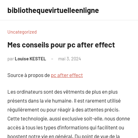
Aller
bibliothequevirtuelleenligne
au
contenu
Uncategorized
Mes conseils pour pc after effect
par
Louise KESTEL
mai 3, 2024
Aucun
commentaire
Source à propos de
pc after effect
Les ordinateurs sont des vêtments de plus en plus
présents dans la vie humaine. Il est rarement utilisé
régulièrement ou pour réagir à des attentes précis.
Cette technologie, aussi exclusive soit-elle, nous donne
accès à tous les types d’informations qui facilitent ou
boostent notre vie en général. Du point de vue de la