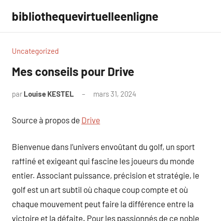
Aller
bibliothequevirtuelleenligne
au
contenu
Uncategorized
Mes conseils pour Drive
par
Louise KESTEL
mars 31, 2024
Aucun
commentaire
Source à propos de
Drive
Bienvenue dans l’univers envoûtant du golf, un sport
raffiné et exigeant qui fascine les joueurs du monde
entier. Associant puissance, précision et stratégie, le
golf est un art subtil où chaque coup compte et où
chaque mouvement peut faire la différence entre la
victoire et la défaite. Pour les passionnés de ce noble