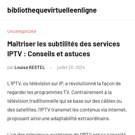
Aller
bibliothequevirtuelleenligne
au
contenu
Uncategorized
Maîtriser les subtilités des services
IPTV : Conseils et astuces
par
Louise KESTEL
juillet 20, 2024
Aucun
commentaire
L’IPTV, ou télévision sur IP, a révolutionné la façon de
regarder les programmes TV. Contrairement à la
télévision traditionnelle qui se base sur des câbles ou
des satellites, l’IPTV transmet les contenus via internet,
proposant ainsi une adaptabilité extraordinaire.
L’un des principaux avantages de l’IPTV est sa capacité