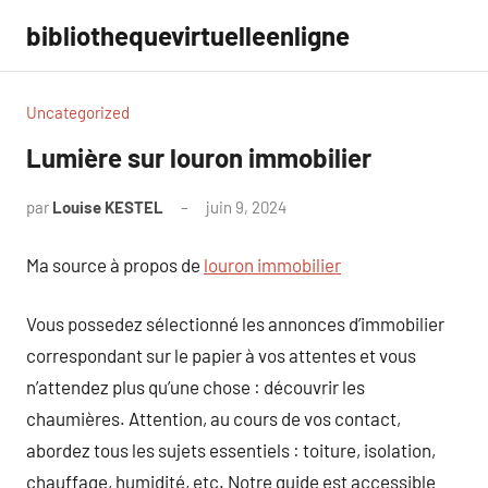
Aller
bibliothequevirtuelleenligne
au
contenu
Uncategorized
Lumière sur louron immobilier
par
Louise KESTEL
juin 9, 2024
Aucun
commentaire
Ma source à propos de
louron immobilier
Vous possedez sélectionné les annonces d’immobilier
correspondant sur le papier à vos attentes et vous
n’attendez plus qu’une chose : découvrir les
chaumières. Attention, au cours de vos contact,
abordez tous les sujets essentiels : toiture, isolation,
chauffage, humidité, etc. Notre guide est accessible