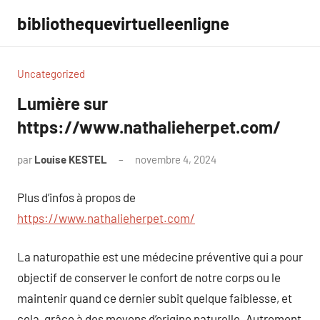
Aller
bibliothequevirtuelleenligne
au
contenu
Uncategorized
Lumière sur
https://www.nathalieherpet.com/
par
Louise KESTEL
novembre 4, 2024
Aucun
commentaire
Plus d’infos à propos de
https://www.nathalieherpet.com/
La naturopathie est une médecine préventive qui a pour
objectif de conserver le confort de notre corps ou le
maintenir quand ce dernier subit quelque faiblesse, et
cela, grâce à des moyens d’origine naturelle. Autrement